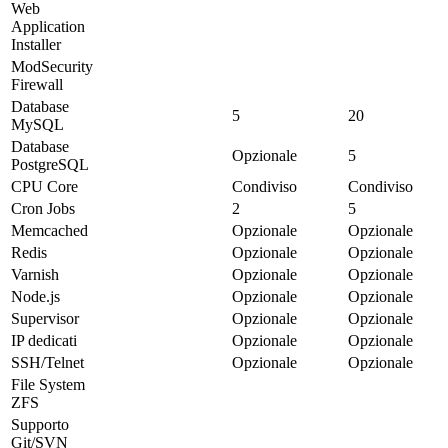
Web
Application
Installer
ModSecurity
Firewall
Database
5
20
MySQL
Database
Opzionale
5
PostgreSQL
CPU Core
Condiviso
Condiviso
Cron Jobs
2
5
Memcached
Opzionale
Opzionale
Redis
Opzionale
Opzionale
Varnish
Opzionale
Opzionale
Node.js
Opzionale
Opzionale
Supervisor
Opzionale
Opzionale
IP dedicati
Opzionale
Opzionale
SSH/Telnet
Opzionale
Opzionale
File System
ZFS
Supporto
Git/SVN