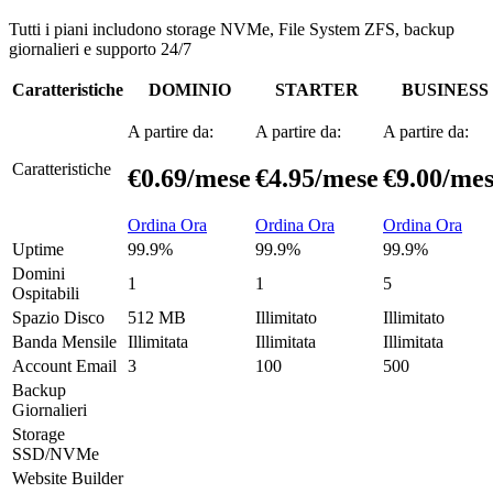
Tutti i piani includono storage NVMe, File System ZFS, backup
giornalieri e supporto 24/7
Caratteristiche
DOMINIO
STARTER
BUSINESS
A partire da:
A partire da:
A partire da:
Caratteristiche
€0.69
/mese
€4.95
/mese
€9.00
/me
Ordina Ora
Ordina Ora
Ordina Ora
Uptime
99.9%
99.9%
99.9%
Domini
1
1
5
Ospitabili
Spazio Disco
512 MB
Illimitato
Illimitato
Banda Mensile
Illimitata
Illimitata
Illimitata
Account Email
3
100
500
Backup
Giornalieri
Storage
SSD/NVMe
Website Builder