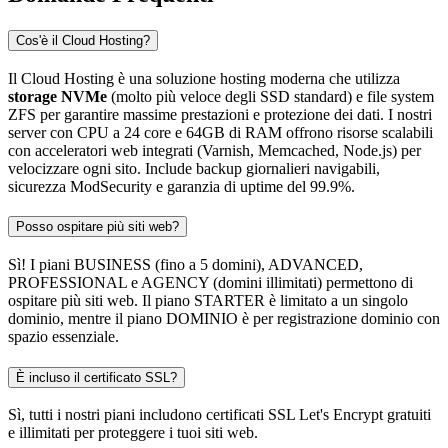
Cos'è il Cloud Hosting?
Il Cloud Hosting è una soluzione hosting moderna che utilizza
storage NVMe
(molto più veloce degli SSD standard) e file system
ZFS per garantire massime prestazioni e protezione dei dati. I nostri
server con CPU a 24 core e 64GB di RAM offrono risorse scalabili
con acceleratori web integrati (Varnish, Memcached, Node.js) per
velocizzare ogni sito. Include backup giornalieri navigabili,
sicurezza ModSecurity e garanzia di uptime del 99.9%.
Posso ospitare più siti web?
Sì! I piani BUSINESS (fino a 5 domini), ADVANCED,
PROFESSIONAL e AGENCY (domini illimitati) permettono di
ospitare più siti web. Il piano STARTER è limitato a un singolo
dominio, mentre il piano DOMINIO è per registrazione dominio con
spazio essenziale.
È incluso il certificato SSL?
Sì, tutti i nostri piani includono certificati SSL Let's Encrypt gratuiti
e illimitati per proteggere i tuoi siti web.