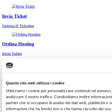
Invia Ticket
Sistema di Ticketing
Ordina Hosting
Inizia Subito
Iscriviti alla Nostra Newsletter
Ricevi notizie e aggiornamenti sui nostri servizi
Iscriviti
Questo sito web utilizza i cookie
Utilizziamo i cookie per personalizzare contenuti ed annunci, 
analizzare il nostro traffico. Condividiamo inoltre informazioni 
Copyright © 2008-2026 Hosting NOLIMITS
partner che si occupano di analisi dei dati web, pubblicità e 
Tutti i Diritti Riservati.
informazioni che ha fornito loro o che hanno raccolto dal suo u