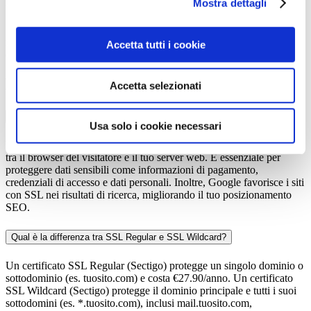
Supporto Dedicato
Mostra dettagli
Il nostro team di esperti è disponibile 24/7 per assisterti
nell'installazione e configurazione del tuo certificato SSL. Ri-
Accetta tutti i cookie
emissione gratuita e garanzia soddisfatti o rimborsati.
Domande Frequenti
Accetta selezionati
Cos'è un certificato SSL e perché ne ho bisogno?
Usa solo i cookie necessari
Un certificato SSL (Secure Sockets Layer) cripta la comunicazione
tra il browser del visitatore e il tuo server web. È essenziale per
proteggere dati sensibili come informazioni di pagamento,
credenziali di accesso e dati personali. Inoltre, Google favorisce i siti
con SSL nei risultati di ricerca, migliorando il tuo posizionamento
SEO.
Qual è la differenza tra SSL Regular e SSL Wildcard?
Un certificato SSL Regular (Sectigo) protegge un singolo dominio o
sottodominio (es. tuosito.com) e costa €27.90/anno. Un certificato
SSL Wildcard (Sectigo) protegge il dominio principale e tutti i suoi
sottodomini (es. *.tuosito.com), inclusi mail.tuosito.com,