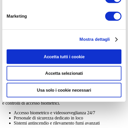
Generatori diesel con avvio automatico
Doppia alimentazione da reti elettriche separate
Marketing
Networking
Mostra dettagli
Infrastruttura di rete completamente ridondante con connessioni
multiple ai principali carrier internazionali.
Connessioni multi-carrier con BGP routing
Accetta tutti i cookie
Router e switch ridondanti Juniper/Cisco
Protezione DDoS avanzata con filtraggio automatico
Accetta selezionati
Sicurezza
Usa solo i cookie necessari
Sicurezza fisica e digitale di livello enterprise con monitoraggio 24/7
e controlli di accesso biometrici.
Accesso biometrico e videosorveglianza 24/7
Personale di sicurezza dedicato in loco
Sistemi antincendio e rilevamento fumi avanzati