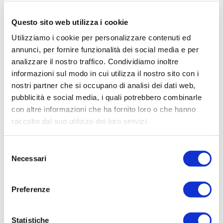
Offriamo soluzioni complete: Hosting Condiviso,
Questo sito web utilizza i cookie
VPS, Server Semi-Dedicati,
Utilizziamo i cookie per personalizzare contenuti ed
Server Dedicati, Hosting Rivenditori e Registrazione
Domini
annunci, per fornire funzionalità dei social media e per
analizzare il nostro traffico. Condividiamo inoltre
Ordina Ora
informazioni sul modo in cui utilizza il nostro sito con i
nostri partner che si occupano di analisi dei dati web,
Ridondanza Integrata
pubblicità e social media, i quali potrebbero combinarle
con altre informazioni che ha fornito loro o che hanno
Ogni aspetto della nostra infrastruttura è progettato con ridondanza
completa per garantire la massima affidabilità e uptime. I nostri
raccolto dal suo utilizzo dei loro servizi.
datacenter sono dotati di sistemi di backup multipli per
alimentazione, raffreddamento, rete e sicurezza.
Selezione
Necessari
del
consenso
Alimentazione
Preferenze
Sistemi di alimentazione ridondanti con UPS e generatori diesel per
garantire continuità operativa 24/7.
UPS N+1 con batterie ad alta capacità
Statistiche