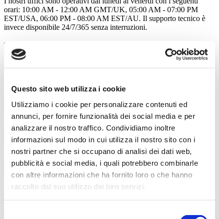
I nostri uffici sono operativi dal lunedì al venerdì con i seguenti
orari: 10:00 AM - 12:00 AM GMT/UK, 05:00 AM - 07:00 PM
EST/USA, 06:00 PM - 08:00 AM EST/AU. Il supporto tecnico è
invece disponibile 24/7/365 senza interruzioni.
Come posso controllare lo stato dei server?
Puoi controllare lo stato dei nostri server in tempo reale visitando il
sito
www.properstatus.com
. Qui troverai informazioni aggiornate
sulla disponibilità e le prestazioni di tutti i nostri server.
Questo sito web utilizza i cookie
Quanto tempo ci vuole per ricevere una risposta?
Utilizziamo i cookie per personalizzare contenuti ed
annunci, per fornire funzionalità dei social media e per
Rispondiamo a tutte le richieste entro 24 ore lavorative. Per
analizzare il nostro traffico. Condividiamo inoltre
questioni urgenti, ti consigliamo di utilizzare il supporto telefonico al
numero +39 0694 800 800 o il sistema di ticketing per assistenza
informazioni sul modo in cui utilizza il nostro sito con i
tecnica immediata.
nostri partner che si occupano di analisi dei dati web,
pubblicità e social media, i quali potrebbero combinarle
Come posso aprire un ticket di assistenza?
con altre informazioni che ha fornito loro o che hanno
raccolto dal suo utilizzo dei loro servizi.
Per aprire un ticket di assistenza, accedi al tuo pannello di controllo
e utilizza il sistema di ticketing integrato. In alternativa, puoi inviarci
un'email a
info@hostingnolimits.com
o compilare il modulo di
contatto presente in questa pagina selezionando "Assistenza tecnica
Selezione